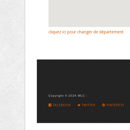
cliquez ici pour changer de département
Copyright © 2026 WLC -
FACEBOOK
TWITTER
PINTEREST