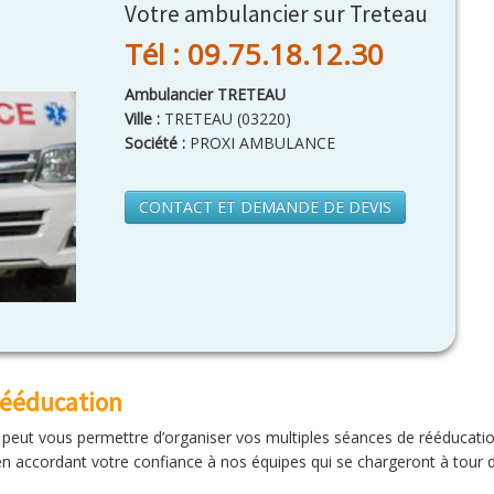
Votre ambulancier sur Treteau
Tél : 09.75.18.12.30
Ambulancier TRETEAU
Ville :
TRETEAU
(
03220
)
Société :
PROXI AMBULANCE
CONTACT ET DEMANDE DE DEVIS
rééducation
peut vous permettre d’organiser vos multiples séances de rééducation
e en accordant votre confiance à nos équipes qui se chargeront à tour d