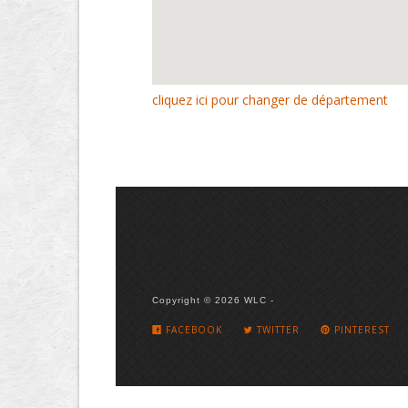
cliquez ici pour changer de département
Copyright © 2026 WLC -
FACEBOOK
TWITTER
PINTEREST