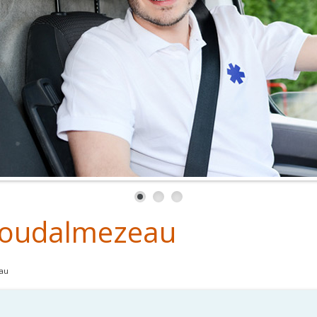
loudalmezeau
au