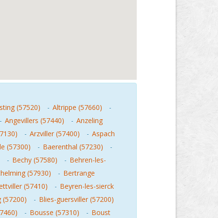
sting (57520)
-
Altrippe (57660)
-
-
Angevillers (57440)
-
Anzeling
57130)
-
Arzviller (57400)
-
Aspach
le (57300)
-
Baerenthal (57230)
-
-
Bechy (57580)
-
Behren-les-
thelming (57930)
-
Bertrange
ettviller (57410)
-
Beyren-les-sierck
g (57200)
-
Blies-guersviller (57200)
7460)
-
Bousse (57310)
-
Boust