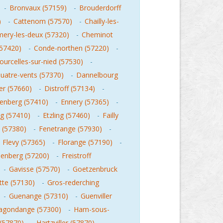
-
Bronvaux (57159)
-
Brouderdorff
)
-
Cattenom (57570)
-
Chailly-les-
ery-les-deux (57320)
-
Cheminot
(57420)
-
Conde-northen (57220)
-
ourcelles-sur-nied (57530)
-
uatre-vents (57370)
-
Dannelbourg
er (57660)
-
Distroff (57134)
-
enberg (57410)
-
Ennery (57365)
-
ng (57410)
-
Etzling (57460)
-
Failly
 (57380)
-
Fenetrange (57930)
-
-
Flevy (57365)
-
Florange (57190)
-
uenberg (57200)
-
Freistroff
-
Gavisse (57570)
-
Goetzenbruck
tte (57130)
-
Gros-rederching
-
Guenange (57310)
-
Guenviller
agondange (57300)
-
Ham-sous-
(57870)
-
Hartzviller (57870)
-