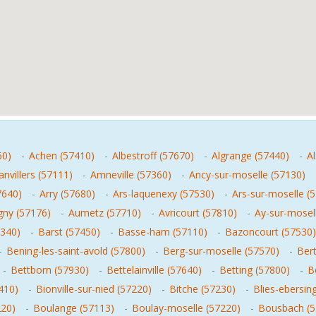
60)
-
Achen (57410)
-
Albestroff (57670)
-
Algrange (57440)
-
Al
nvillers (57111)
-
Amneville (57360)
-
Ancy-sur-moselle (57130)
7640)
-
Arry (57680)
-
Ars-laquenexy (57530)
-
Ars-sur-moselle (
gny (57176)
-
Aumetz (57710)
-
Avricourt (57810)
-
Ay-sur-mosel
7340)
-
Barst (57450)
-
Basse-ham (57110)
-
Bazoncourt (57530)
-
Bening-les-saint-avold (57800)
-
Berg-sur-moselle (57570)
-
Ber
-
Bettborn (57930)
-
Bettelainville (57640)
-
Betting (57800)
-
B
410)
-
Bionville-sur-nied (57220)
-
Bitche (57230)
-
Blies-ebersin
20)
-
Boulange (57113)
-
Boulay-moselle (57220)
-
Bousbach (5