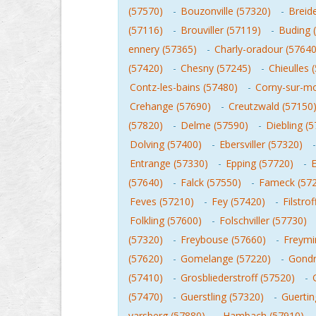
(57570)
-
Bouzonville (57320)
-
Breid
(57116)
-
Brouviller (57119)
-
Buding 
ennery (57365)
-
Charly-oradour (57640
(57420)
-
Chesny (57245)
-
Chieulles 
Contz-les-bains (57480)
-
Corny-sur-mo
Crehange (57690)
-
Creutzwald (57150
(57820)
-
Delme (57590)
-
Diebling (
Dolving (57400)
-
Ebersviller (57320)
Entrange (57330)
-
Epping (57720)
-
E
(57640)
-
Falck (57550)
-
Fameck (57
Feves (57210)
-
Fey (57420)
-
Filstro
Folkling (57600)
-
Folschviller (57730)
(57320)
-
Freybouse (57660)
-
Freymi
(57620)
-
Gomelange (57220)
-
Gondr
(57410)
-
Grosbliederstroff (57520)
-
(57470)
-
Guerstling (57320)
-
Guertin
varsberg (57880)
-
Hambach (57910)