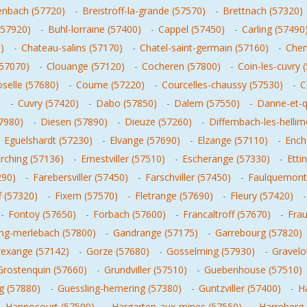
enbach (57720)
-
Breistroff-la-grande (57570)
-
Brettnach (57320)
(57920)
-
Buhl-lorraine (57400)
-
Cappel (57450)
-
Carling (57490
)
-
Chateau-salins (57170)
-
Chatel-saint-germain (57160)
-
Chem
(57070)
-
Clouange (57120)
-
Cocheren (57800)
-
Coin-les-cuvry 
selle (57680)
-
Coume (57220)
-
Courcelles-chaussy (57530)
-
C
)
-
Cuvry (57420)
-
Dabo (57850)
-
Dalem (57550)
-
Danne-et-q
57980)
-
Diesen (57890)
-
Dieuze (57260)
-
Diffembach-les-hellim
-
Eguelshardt (57230)
-
Elvange (57690)
-
Elzange (57110)
-
Ench
rching (57136)
-
Ernestviller (57510)
-
Escherange (57330)
-
Etti
290)
-
Farebersviller (57450)
-
Farschviller (57450)
-
Faulquemont
ff (57320)
-
Fixem (57570)
-
Fletrange (57690)
-
Fleury (57420)
-
Fontoy (57650)
-
Forbach (57600)
-
Francaltroff (57670)
-
Fra
ng-merlebach (57800)
-
Gandrange (57175)
-
Garrebourg (57820)
exange (57142)
-
Gorze (57680)
-
Gosselming (57930)
-
Gravelo
Grostenquin (57660)
-
Grundviller (57510)
-
Guebenhouse (57510)
g (57880)
-
Guessling-hemering (57380)
-
Guntzviller (57400)
-
H
-
Hannocourt (57590)
-
Hargarten-aux-mines (57550)
-
Harreberg 