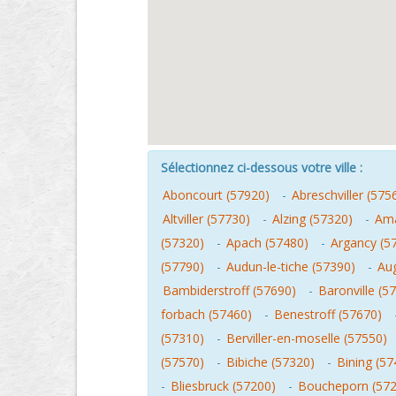
Sélectionnez ci-dessous votre ville :
Aboncourt (57920)
-
Abreschviller (575
Altviller (57730)
-
Alzing (57320)
-
Ama
(57320)
-
Apach (57480)
-
Argancy (5
(57790)
-
Audun-le-tiche (57390)
-
Au
Bambiderstroff (57690)
-
Baronville (5
forbach (57460)
-
Benestroff (57670)
(57310)
-
Berviller-en-moselle (57550)
(57570)
-
Bibiche (57320)
-
Bining (57
-
Bliesbruck (57200)
-
Boucheporn (572