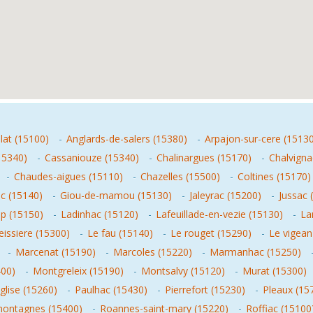
lat (15100)
-
Anglards-de-salers (15380)
-
Arpajon-sur-cere (1513
15340)
-
Cassaniouze (15340)
-
Chalinargues (15170)
-
Chalvigna
-
Chaudes-aigues (15110)
-
Chazelles (15500)
-
Coltines (15170)
c (15140)
-
Giou-de-mamou (15130)
-
Jaleyrac (15200)
-
Jussac 
p (15150)
-
Ladinhac (15120)
-
Lafeuillade-en-vezie (15130)
-
La
eissiere (15300)
-
Le fau (15140)
-
Le rouget (15290)
-
Le vigean
-
Marcenat (15190)
-
Marcoles (15220)
-
Marmanhac (15250)
400)
-
Montgreleix (15190)
-
Montsalvy (15120)
-
Murat (15300)
lise (15260)
-
Paulhac (15430)
-
Pierrefort (15230)
-
Pleaux (15
ontagnes (15400)
-
Roannes-saint-mary (15220)
-
Roffiac (15100