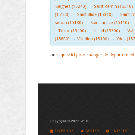
Saignes (15240)
-
Saint-cernin (15310)
(15100)
-
Saint-illide (15310)
-
Saint-m
simon (15130)
-
Saint-urcize (15110)
-
Trizac (15400)
-
Ussel (15300)
-
Val
(15800)
-
Villedieu (15100)
-
Ydes (15
ou
cliquez ici pour changer de département
Copyright © 2026 WLC -
FACEBOOK
TWITTER
PINTEREST