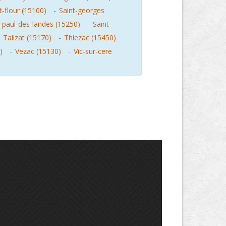
t-flour (15100)
-
Saint-georges
t-paul-des-landes (15250)
-
Saint-
-
Talizat (15170)
-
Thiezac (15450)
)
-
Vezac (15130)
-
Vic-sur-cere