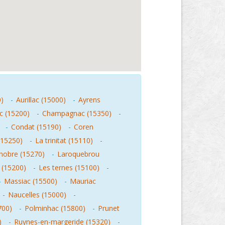
0)
-
Aurillac (15000)
-
Ayrens
c (15200)
-
Champagnac (15350)
-
-
Condat (15190)
-
Coren
(15250)
-
La trinitat (15110)
-
nobre (15270)
-
Laroquebrou
 (15200)
-
Les ternes (15100)
-
-
Massiac (15500)
-
Mauriac
-
Naucelles (15000)
-
700)
-
Polminhac (15800)
-
Prunet
)
-
Ruynes-en-margeride (15320)
-