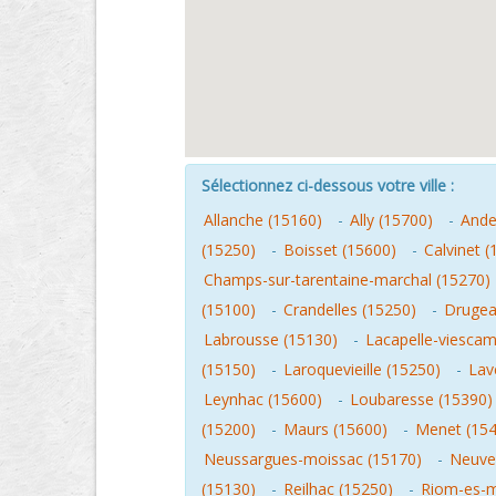
Sélectionnez ci-dessous votre ville :
Allanche (15160)
-
Ally (15700)
-
Ande
(15250)
-
Boisset (15600)
-
Calvinet (
Champs-sur-tarentaine-marchal (15270)
(15100)
-
Crandelles (15250)
-
Drugea
Labrousse (15130)
-
Lacapelle-viescam
(15150)
-
Laroquevieille (15250)
-
Lav
Leynhac (15600)
-
Loubaresse (15390)
(15200)
-
Maurs (15600)
-
Menet (15
Neussargues-moissac (15170)
-
Neuveg
(15130)
-
Reilhac (15250)
-
Riom-es-m