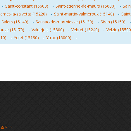
-
Saint-constant (15600)
-
Saint-etienne-de-maurs (15600)
-
Sain
amet-la-salvetat (15220)
-
Saint-martin-valmeroux (15140)
-
Sain
-
Salers (15140)
-
Sansac-de-marmiesse (15130)
-
Siran (15150)
jouze (15170)
-
Valuejols (15300)
-
Vebret (15240)
-
Velzic (15590
210)
-
Yolet (15130)
-
Ytrac (15000)
-
RSS