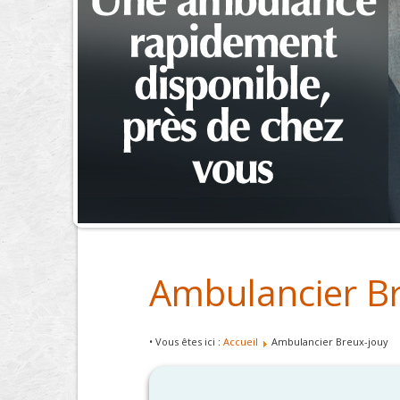
Ambulancier B
• Vous êtes ici :
Accueil
Ambulancier Breux-jouy