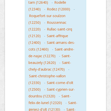
tarn (12640)
-
Rodelle
(12340)
-
Rodez (12000)
-
Roquefort-sur-soulzon
(12250)
-
Roussennac
(12220)
-
Rullac-saint-cirq
(12120)
-
Saint-affrique
(12400)
-
Saint-amans-des-
cots (12460)
-
Saint-andre-
de-najac (12270)
-
Saint-
beauzely (12620)
-
Saint-
chely-d'aubrac (12470)
-
Saint-christophe-vallon
(12330)
-
Saint-come-d'olt
(12500)
-
Saint-cyprien-sur-
dourdou (12320)
-
Saint-
felix-de-lunel (12320)
-
Saint-
geniez-d'olt (12130)
-
Saint-