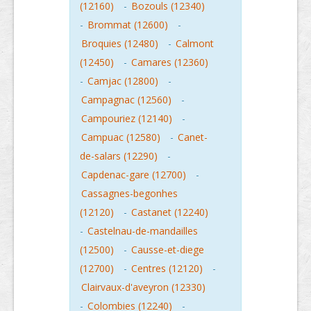
(12160)
-
Bozouls (12340)
-
Brommat (12600)
-
Broquies (12480)
-
Calmont
(12450)
-
Camares (12360)
-
Camjac (12800)
-
Campagnac (12560)
-
Campouriez (12140)
-
Campuac (12580)
-
Canet-
de-salars (12290)
-
Capdenac-gare (12700)
-
Cassagnes-begonhes
(12120)
-
Castanet (12240)
-
Castelnau-de-mandailles
(12500)
-
Causse-et-diege
(12700)
-
Centres (12120)
-
Clairvaux-d'aveyron (12330)
-
Colombies (12240)
-