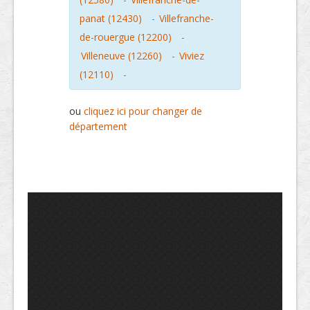
panat (12430)
-
Villefranche-
de-rouergue (12200)
-
Villeneuve (12260)
-
Viviez
(12110)
-
ou
cliquez ici pour changer de
département