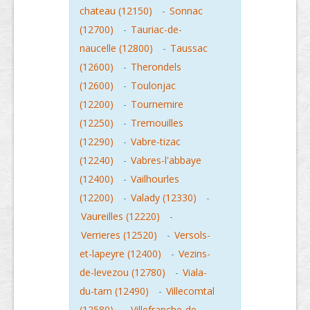
chateau (12150)
-
Sonnac
(12700)
-
Tauriac-de-
naucelle (12800)
-
Taussac
(12600)
-
Therondels
(12600)
-
Toulonjac
(12200)
-
Tournemire
(12250)
-
Tremouilles
(12290)
-
Vabre-tizac
(12240)
-
Vabres-l'abbaye
(12400)
-
Vailhourles
(12200)
-
Valady (12330)
-
Vaureilles (12220)
-
Verrieres (12520)
-
Versols-
et-lapeyre (12400)
-
Vezins-
de-levezou (12780)
-
Viala-
du-tarn (12490)
-
Villecomtal
(12580)
-
Villefranche-de-