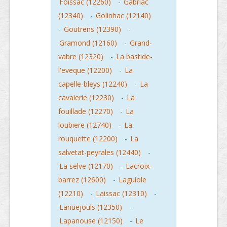
Foissac (12260)
-
Gabriac
(12340)
-
Golinhac (12140)
-
Goutrens (12390)
-
Gramond (12160)
-
Grand-
vabre (12320)
-
La bastide-
l'eveque (12200)
-
La
capelle-bleys (12240)
-
La
cavalerie (12230)
-
La
fouillade (12270)
-
La
loubiere (12740)
-
La
rouquette (12200)
-
La
salvetat-peyrales (12440)
-
La selve (12170)
-
Lacroix-
barrez (12600)
-
Laguiole
(12210)
-
Laissac (12310)
-
Lanuejouls (12350)
-
Lapanouse (12150)
-
Le