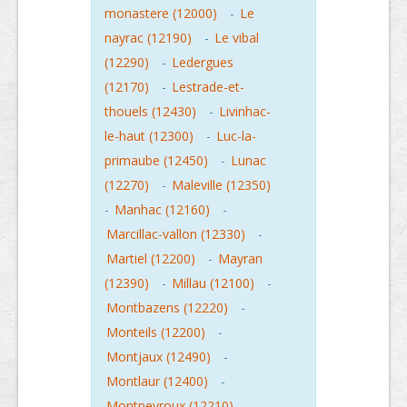
monastere (12000)
-
Le
nayrac (12190)
-
Le vibal
(12290)
-
Ledergues
(12170)
-
Lestrade-et-
thouels (12430)
-
Livinhac-
le-haut (12300)
-
Luc-la-
primaube (12450)
-
Lunac
(12270)
-
Maleville (12350)
-
Manhac (12160)
-
Marcillac-vallon (12330)
-
Martiel (12200)
-
Mayran
(12390)
-
Millau (12100)
-
Montbazens (12220)
-
Monteils (12200)
-
Montjaux (12490)
-
Montlaur (12400)
-
Montpeyroux (12210)
-