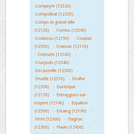
Compeyre (12520)
-
Compolibat (12350)
-
Comps-la-grand-ville
(12120)
-
Cornus (12540)
-
Coubisou (12190)
-
Coupiac
(12550)
-
Cransac (12110)
-
Creissels (12100)
-
Cruejouls (12340)
-
Decazeville (12300)
-
Druelle (12510)
-
Drulhe
(12350)
-
Durenque
(12170)
-
Entraygues-sur-
truyere (12140)
-
Espalion
(12500)
-
Estaing (12190)
-
Firmi (12300)
-
Flagnac
(12300)
-
Flavin (12450)
-