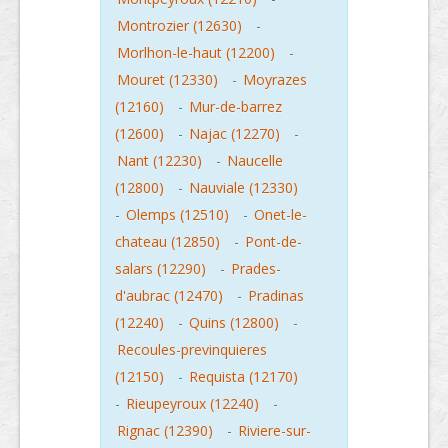
Montrozier (12630)
-
Morlhon-le-haut (12200)
-
Mouret (12330)
-
Moyrazes
(12160)
-
Mur-de-barrez
(12600)
-
Najac (12270)
-
Nant (12230)
-
Naucelle
(12800)
-
Nauviale (12330)
-
Olemps (12510)
-
Onet-le-
chateau (12850)
-
Pont-de-
salars (12290)
-
Prades-
d'aubrac (12470)
-
Pradinas
(12240)
-
Quins (12800)
-
Recoules-previnquieres
(12150)
-
Requista (12170)
-
Rieupeyroux (12240)
-
Rignac (12390)
-
Riviere-sur-