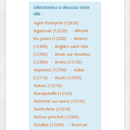
Sélectionnez ci-dessous votre
ville :
Agen-d'aveyron (12630)
-
Aguessac (12520)
-
Almont-
les-junies (12300)
-
Alrance
(12430)
-
Anglars-saint-felix
(12390)
-
Arnac-sur-dourdou
(12360)
-
Arvieu (12120)
-
Asprieres (12700)
-
Aubin
(12110)
-
Auzits (12390)
-
Balsac (12510)
-
Baraqueville (12160)
-
Belmont-sur-rance (12370)
-
Bertholene (12310)
-
Boisse-penchot (12300)
-
Bouillac (12300)
-
Boussac