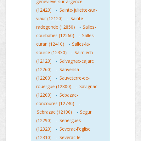
genevieve-sur-argence
(12420)
-
Sainte-juliette-sur-
viaur (12120)
-
Sainte-
radegonde (12850)
-
Salles-
courbaties (12260)
-
Salles-
curan (12410)
-
Salles-la-
source (12330)
-
Salmiech
(12120)
-
Salvagnac-cajarc
(12260)
-
Sanvensa
(12200)
-
Sauveterre-de-
rouergue (12800)
-
Savignac
(12200)
-
Sebazac-
concoures (12740)
-
Sebrazac (12190)
-
Segur
(12290)
-
Senergues
(12320)
-
Severac-l'eglise
(12310)
-
Severac-le-