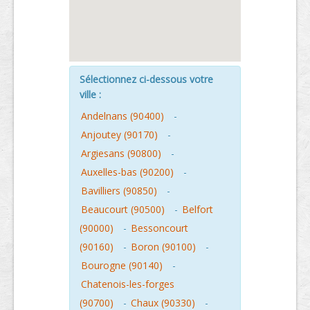
Sélectionnez ci-dessous votre
ville :
Andelnans (90400)
-
Anjoutey (90170)
-
Argiesans (90800)
-
Auxelles-bas (90200)
-
Bavilliers (90850)
-
Beaucourt (90500)
-
Belfort
(90000)
-
Bessoncourt
(90160)
-
Boron (90100)
-
Bourogne (90140)
-
Chatenois-les-forges
(90700)
-
Chaux (90330)
-