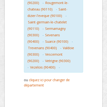
(90200)
-
Rougemont-le-
chateau (90110)
-
Saint-
dizier-l'eveque (90100)
-
Saint-germain-le-chatelet
(90110)
-
Sermamagny
(90300)
-
Sevenans
(90400)
-
Suarce (90100)
-
Trevenans (90400)
-
Valdoie
(90300)
-
Vescemont
(90200)
-
Vetrigne (90300)
-
Vezelois (90400)
-
ou
cliquez ici pour changer de
département