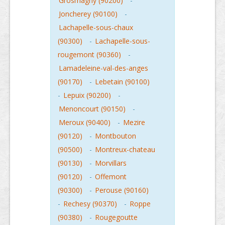
Grosmagny (90200)
-
Joncherey (90100)
-
Lachapelle-sous-chaux
(90300)
-
Lachapelle-sous-
rougemont (90360)
-
Lamadeleine-val-des-anges
(90170)
-
Lebetain (90100)
-
Lepuix (90200)
-
Menoncourt (90150)
-
Meroux (90400)
-
Mezire
(90120)
-
Montbouton
(90500)
-
Montreux-chateau
(90130)
-
Morvillars
(90120)
-
Offemont
(90300)
-
Perouse (90160)
-
Rechesy (90370)
-
Roppe
(90380)
-
Rougegoutte