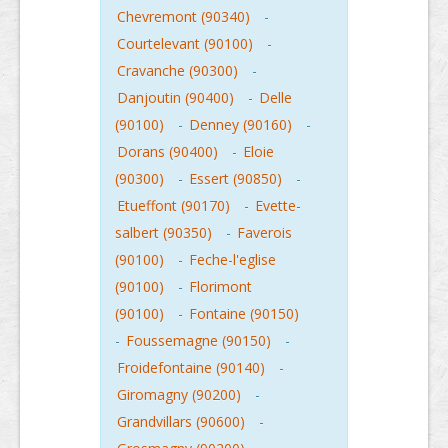
Chevremont (90340)
-
Courtelevant (90100)
-
Cravanche (90300)
-
Danjoutin (90400)
-
Delle
(90100)
-
Denney (90160)
-
Dorans (90400)
-
Eloie
(90300)
-
Essert (90850)
-
Etueffont (90170)
-
Evette-
salbert (90350)
-
Faverois
(90100)
-
Feche-l'eglise
(90100)
-
Florimont
(90100)
-
Fontaine (90150)
-
Foussemagne (90150)
-
Froidefontaine (90140)
-
Giromagny (90200)
-
Grandvillars (90600)
-