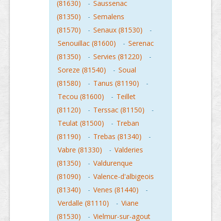
(81630)
-
Saussenac
(81350)
-
Semalens
(81570)
-
Senaux (81530)
-
Senouillac (81600)
-
Serenac
(81350)
-
Servies (81220)
-
Soreze (81540)
-
Soual
(81580)
-
Tanus (81190)
-
Tecou (81600)
-
Teillet
(81120)
-
Terssac (81150)
-
Teulat (81500)
-
Treban
(81190)
-
Trebas (81340)
-
Vabre (81330)
-
Valderies
(81350)
-
Valdurenque
(81090)
-
Valence-d'albigeois
(81340)
-
Venes (81440)
-
Verdalle (81110)
-
Viane
(81530)
-
Vielmur-sur-agout