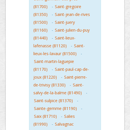
(81700)
-
Saint-gregoire
(81350)
-
Saint-jean-de-rives
(81500)
-
Saint-juery
(81160)
-
Saint-julien-du-puy
(81440)
-
Saint-lieux-
lafenasse (81120)
-
Saint-
lieux-les-lavaur (81500)
-
Saint-martin-laguepie
(81170)
-
Saint-paul-cap-de-
joux (81220)
-
Saint-pierre-
de-trivisy (81330)
-
Saint-
salvy-de-la-balme (81490)
-
Saint-sulpice (81370)
-
Sainte-gemme (81190)
-
Saix (81710)
-
Salies
(81990)
-
Salvagnac