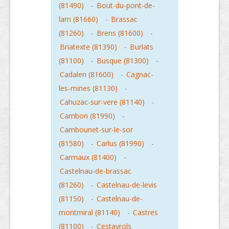
(81490)
-
Bout-du-pont-de-
larn (81660)
-
Brassac
(81260)
-
Brens (81600)
-
Briatexte (81390)
-
Burlats
(81100)
-
Busque (81300)
-
Cadalen (81600)
-
Cagnac-
les-mines (81130)
-
Cahuzac-sur-vere (81140)
-
Cambon (81990)
-
Cambounet-sur-le-sor
(81580)
-
Carlus (81990)
-
Carmaux (81400)
-
Castelnau-de-brassac
(81260)
-
Castelnau-de-levis
(81150)
-
Castelnau-de-
montmiral (81140)
-
Castres
(81100)
-
Cestayrols