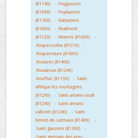
(81140)
-
Puygouzon
(81990)
-
Puylaurens
(81700)
-
Rabastens
(81800)
-
Realmont
(81120)
-
Rivieres (81600)
-
Roquecourbe (81210)
-
Roquemaure (81800)
-
Rosieres (81400)
-
Rouairoux (81240)
-
Rouffiac (81150)
-
Saint-
affrique-les-montagnes
(81290)
-
Saint-amans-soult
(81240)
-
Saint-amans-
valtoret (81240)
-
Saint-
benoit-de-carmaux (81400)
-
Saint-gauzens (81390)
-
Saint-germain-des-pres