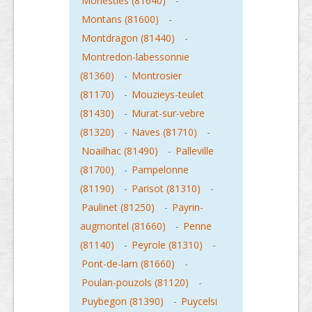
Monesties (81640)
-
Montans (81600)
-
Montdragon (81440)
-
Montredon-labessonnie
(81360)
-
Montrosier
(81170)
-
Mouzieys-teulet
(81430)
-
Murat-sur-vebre
(81320)
-
Naves (81710)
-
Noailhac (81490)
-
Palleville
(81700)
-
Pampelonne
(81190)
-
Parisot (81310)
-
Paulinet (81250)
-
Payrin-
augmontel (81660)
-
Penne
(81140)
-
Peyrole (81310)
-
Pont-de-larn (81660)
-
Poulan-pouzols (81120)
-
Puybegon (81390)
-
Puycelsi