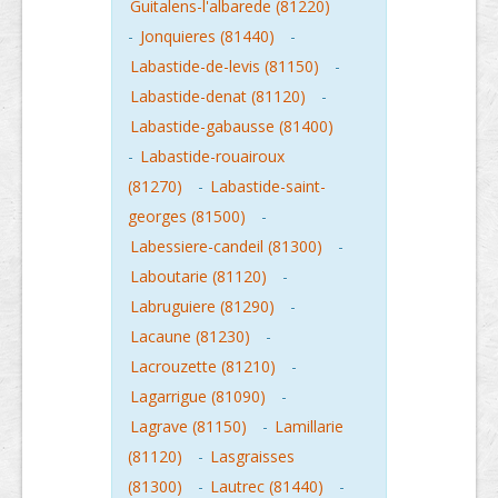
Guitalens-l'albarede (81220)
-
Jonquieres (81440)
-
Labastide-de-levis (81150)
-
Labastide-denat (81120)
-
Labastide-gabausse (81400)
-
Labastide-rouairoux
(81270)
-
Labastide-saint-
georges (81500)
-
Labessiere-candeil (81300)
-
Laboutarie (81120)
-
Labruguiere (81290)
-
Lacaune (81230)
-
Lacrouzette (81210)
-
Lagarrigue (81090)
-
Lagrave (81150)
-
Lamillarie
(81120)
-
Lasgraisses
(81300)
-
Lautrec (81440)
-