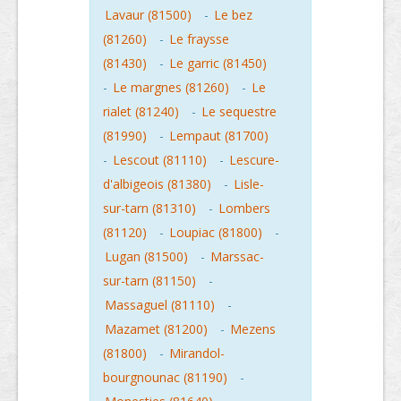
Lavaur (81500)
-
Le bez
(81260)
-
Le fraysse
(81430)
-
Le garric (81450)
-
Le margnes (81260)
-
Le
rialet (81240)
-
Le sequestre
(81990)
-
Lempaut (81700)
-
Lescout (81110)
-
Lescure-
d'albigeois (81380)
-
Lisle-
sur-tarn (81310)
-
Lombers
(81120)
-
Loupiac (81800)
-
Lugan (81500)
-
Marssac-
sur-tarn (81150)
-
Massaguel (81110)
-
Mazamet (81200)
-
Mezens
(81800)
-
Mirandol-
bourgnounac (81190)
-