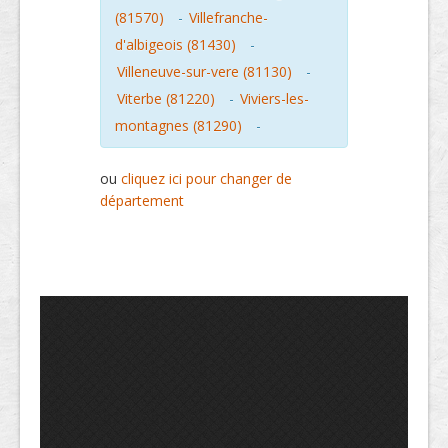
(81570)
-
Villefranche-
d'albigeois (81430)
-
Villeneuve-sur-vere (81130)
-
Viterbe (81220)
-
Viviers-les-
montagnes (81290)
-
ou
cliquez ici pour changer de
département