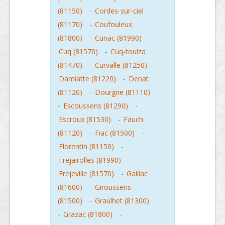
(81150)
-
Cordes-sur-ciel
(81170)
-
Coufouleux
(81800)
-
Cunac (81990)
-
Cuq (81570)
-
Cuq-toulza
(81470)
-
Curvalle (81250)
-
Damiatte (81220)
-
Denat
(81120)
-
Dourgne (81110)
-
Escoussens (81290)
-
Escroux (81530)
-
Fauch
(81120)
-
Fiac (81500)
-
Florentin (81150)
-
Frejairolles (81990)
-
Frejeville (81570)
-
Gaillac
(81600)
-
Giroussens
(81500)
-
Graulhet (81300)
-
Grazac (81800)
-