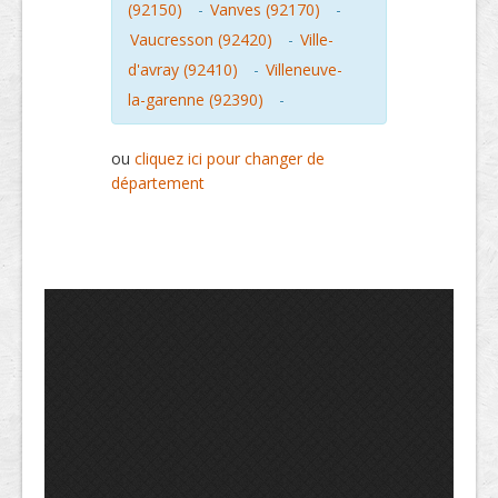
(92150)
-
Vanves (92170)
-
Vaucresson (92420)
-
Ville-
d'avray (92410)
-
Villeneuve-
la-garenne (92390)
-
ou
cliquez ici pour changer de
département