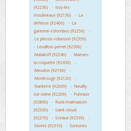
(92230)
-
Issy-les-
moulineaux (92130)
-
La
defense (92400)
-
La
garenne-colombes (92250)
-
Le plessis-robinson (92350)
-
Levallois-perret (92300)
-
Malakoff (92240)
-
Marnes-
la-coquette (92430)
-
Meudon (92190)
-
Montrouge (92120)
-
Nanterre (92000)
-
Neuilly-
sur-seine (92200)
-
Puteaux
(92800)
-
Rueil-malmaison
(92500)
-
Saint-cloud
(92210)
-
Sceaux (92330)
-
Sevres (92310)
-
Suresnes