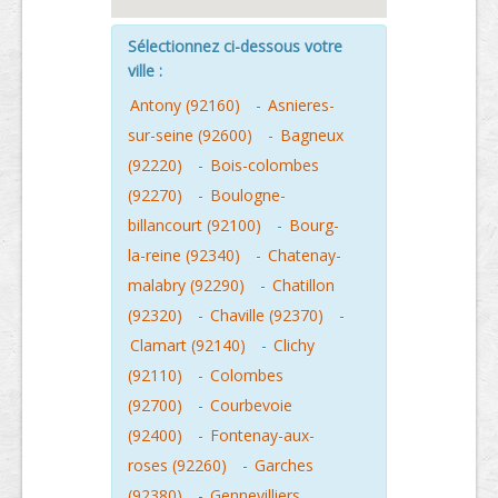
Sélectionnez ci-dessous votre
ville :
Antony (92160)
-
Asnieres-
sur-seine (92600)
-
Bagneux
(92220)
-
Bois-colombes
(92270)
-
Boulogne-
billancourt (92100)
-
Bourg-
la-reine (92340)
-
Chatenay-
malabry (92290)
-
Chatillon
(92320)
-
Chaville (92370)
-
Clamart (92140)
-
Clichy
(92110)
-
Colombes
(92700)
-
Courbevoie
(92400)
-
Fontenay-aux-
roses (92260)
-
Garches
(92380)
-
Gennevilliers