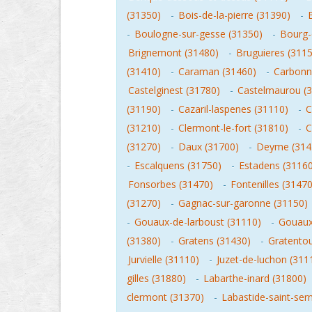
(31350)
-
Bois-de-la-pierre (31390)
-
-
Boulogne-sur-gesse (31350)
-
Bourg-
Brignemont (31480)
-
Bruguieres (311
(31410)
-
Caraman (31460)
-
Carbonn
Castelginest (31780)
-
Castelmaurou (
(31190)
-
Cazaril-laspenes (31110)
-
C
(31210)
-
Clermont-le-fort (31810)
-
C
(31270)
-
Daux (31700)
-
Deyme (314
-
Escalquens (31750)
-
Estadens (31160
Fonsorbes (31470)
-
Fontenilles (31470
(31270)
-
Gagnac-sur-garonne (31150)
-
Gouaux-de-larboust (31110)
-
Gouaux
(31380)
-
Gratens (31430)
-
Gratentou
Jurvielle (31110)
-
Juzet-de-luchon (311
gilles (31880)
-
Labarthe-inard (31800)
clermont (31370)
-
Labastide-saint-ser