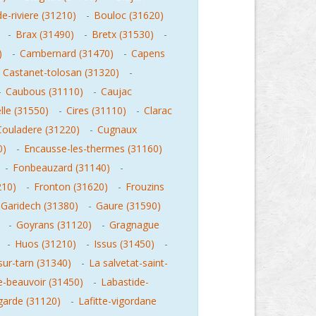
e-riviere (31210)
-
Bouloc (31620)
-
Brax (31490)
-
Bretx (31530)
-
)
-
Cambernard (31470)
-
Capens
-
Castanet-tolosan (31320)
-
-
Caubous (31110)
-
Caujac
lle (31550)
-
Cires (31110)
-
Clarac
Couladere (31220)
-
Cugnaux
0)
-
Encausse-les-thermes (31160)
-
Fonbeauzard (31140)
-
210)
-
Fronton (31620)
-
Frouzins
Garidech (31380)
-
Gaure (31590)
-
Goyrans (31120)
-
Gragnague
-
Huos (31210)
-
Issus (31450)
-
ur-tarn (31340)
-
La salvetat-saint-
e-beauvoir (31450)
-
Labastide-
lgarde (31120)
-
Lafitte-vigordane