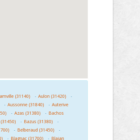
amville (31140)
-
Aulon (31420)
-
-
Aussonne (31840)
-
Auterive
450)
-
Azas (31380)
-
Bachos
 (31450)
-
Bazus (31380)
-
1700)
-
Belberaud (31450)
-
0)
-
Blagnac (31700)
-
Blajan