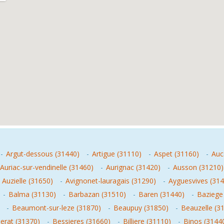
-
Argut-dessous (31440)
-
Artigue (31110)
-
Aspet (31160)
-
Auc
Auriac-sur-vendinelle (31460)
-
Aurignac (31420)
-
Ausson (31210)
-
Auzielle (31650)
-
Avignonet-lauragais (31290)
-
Ayguesvives (31
-
Balma (31130)
-
Barbazan (31510)
-
Baren (31440)
-
Baziege
-
Beaumont-sur-leze (31870)
-
Beaupuy (31850)
-
Beauzelle (3
erat (31370)
-
Bessieres (31660)
-
Billiere (31110)
-
Binos (3144