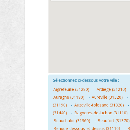
Sélectionnez ci-dessous votre ville :
Aigrefeuille (31280)
-
Ardiege (31210)
Auragne (31190)
-
Aureville (31320)
-
(31190)
-
Auzeville-tolosane (31320)
(31440)
-
Bagneres-de-luchon (31110)
Beauchalot (31360)
-
Beaufort (31370)
Benque-dessous-et-dessus (31110)
-
B