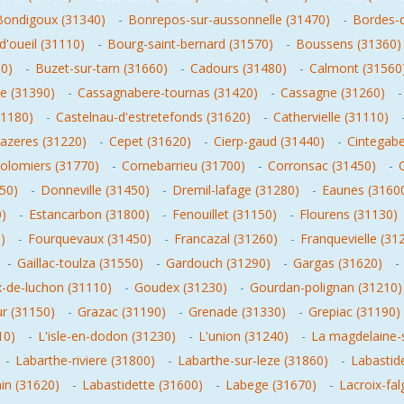
Bondigoux (31340)
-
Bonrepos-sur-aussonnelle (31470)
-
Bordes-d
d'oueil (31110)
-
Bourg-saint-bernard (31570)
-
Boussens (31360)
50)
-
Buzet-sur-tarn (31660)
-
Cadours (31480)
-
Calmont (31560
e (31390)
-
Cassagnabere-tournas (31420)
-
Cassagne (31260)
31180)
-
Castelnau-d'estretefonds (31620)
-
Cathervielle (31110)
azeres (31220)
-
Cepet (31620)
-
Cierp-gaud (31440)
-
Cintegabe
olomiers (31770)
-
Cornebarrieu (31700)
-
Corronsac (31450)
-
50)
-
Donneville (31450)
-
Dremil-lafage (31280)
-
Eaunes (3160
)
-
Estancarbon (31800)
-
Fenouillet (31150)
-
Flourens (31130)
)
-
Fourquevaux (31450)
-
Francazal (31260)
-
Franquevielle (31
-
Gaillac-toulza (31550)
-
Gardouch (31290)
-
Gargas (31620)
-
-de-luchon (31110)
-
Goudex (31230)
-
Gourdan-polignan (31210)
r (31150)
-
Grazac (31190)
-
Grenade (31330)
-
Grepiac (31190)
10)
-
L'isle-en-dodon (31230)
-
L'union (31240)
-
La magdelaine-s
-
Labarthe-riviere (31800)
-
Labarthe-sur-leze (31860)
-
Labastid
nin (31620)
-
Labastidette (31600)
-
Labege (31670)
-
Lacroix-fa