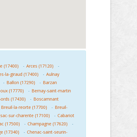
le (17400)
-
Arces (17120)
-
es-la-giraud (17400)
-
Aulnay
-
Ballon (17290)
-
Barzan
loux (17770)
-
Bernay-saint-martin
ords (17430)
-
Boscamnant
-
Breuil-la-reorte (17700)
-
Breuil-
sac-sur-charente (17100)
-
Cabariot
c (17500)
-
Champagne (17620)
-
ge (17340)
-
Chenac-saint-seurin-