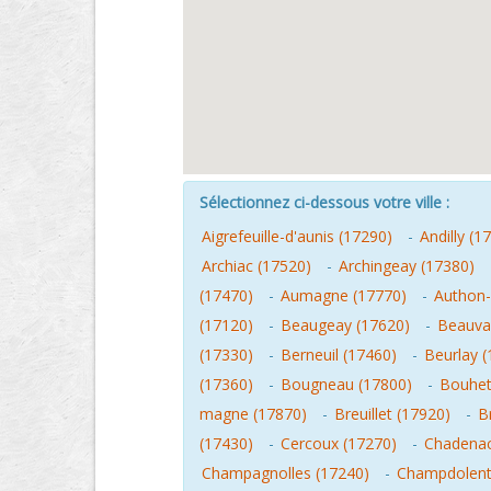
Sélectionnez ci-dessous votre ville :
Aigrefeuille-d'aunis (17290)
-
Andilly (1
Archiac (17520)
-
Archingeay (17380)
(17470)
-
Aumagne (17770)
-
Authon-
(17120)
-
Beaugeay (17620)
-
Beauva
(17330)
-
Berneuil (17460)
-
Beurlay 
(17360)
-
Bougneau (17800)
-
Bouhet
magne (17870)
-
Breuillet (17920)
-
B
(17430)
-
Cercoux (17270)
-
Chadenac
Champagnolles (17240)
-
Champdolent