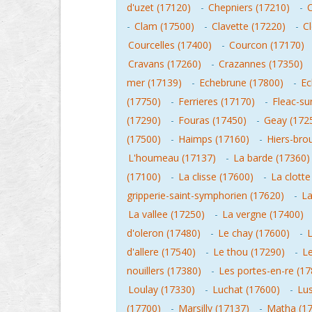
d'uzet (17120)
-
Chepniers (17210)
-
C
-
Clam (17500)
-
Clavette (17220)
-
C
Courcelles (17400)
-
Courcon (17170)
Cravans (17260)
-
Crazannes (17350)
mer (17139)
-
Echebrune (17800)
-
Ec
(17750)
-
Ferrieres (17170)
-
Fleac-su
(17290)
-
Fouras (17450)
-
Geay (172
(17500)
-
Haimps (17160)
-
Hiers-bro
L'houmeau (17137)
-
La barde (17360)
(17100)
-
La clisse (17600)
-
La clotte
gripperie-saint-symphorien (17620)
-
La
La vallee (17250)
-
La vergne (17400)
d'oleron (17480)
-
Le chay (17600)
-
L
d'allere (17540)
-
Le thou (17290)
-
Le
nouillers (17380)
-
Les portes-en-re (1
Loulay (17330)
-
Luchat (17600)
-
Lus
(17700)
-
Marsilly (17137)
-
Matha (1