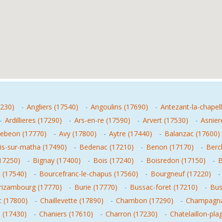
7230)
-
Angliers (17540)
-
Angoulins (17690)
-
Antezant-la-chapel
-
Ardillieres (17290)
-
Ars-en-re (17590)
-
Arvert (17530)
-
Asnier
ebeon (17770)
-
Avy (17800)
-
Aytre (17440)
-
Balanzac (17600)
is-sur-matha (17490)
-
Bedenac (17210)
-
Benon (17170)
-
Berc
(17250)
-
Bignay (17400)
-
Bois (17240)
-
Boisredon (17150)
-
B
 (17540)
-
Bourcefranc-le-chapus (17560)
-
Bourgneuf (17220)
rizambourg (17770)
-
Burie (17770)
-
Bussac-foret (17210)
-
Bus
 (17800)
-
Chaillevette (17890)
-
Chambon (17290)
-
Champagna
 (17430)
-
Chaniers (17610)
-
Charron (17230)
-
Chatelaillon-pla