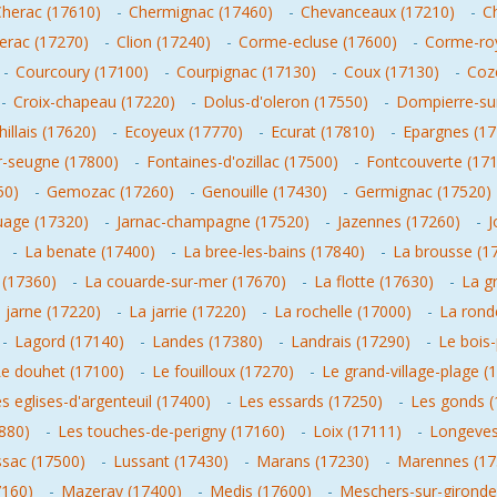
herac (17610)
-
Chermignac (17460)
-
Chevanceaux (17210)
-
C
lerac (17270)
-
Clion (17240)
-
Corme-ecluse (17600)
-
Corme-roy
-
Courcoury (17100)
-
Courpignac (17130)
-
Coux (17130)
-
Coz
-
Croix-chapeau (17220)
-
Dolus-d'oleron (17550)
-
Dompierre-sur
hillais (17620)
-
Ecoyeux (17770)
-
Ecurat (17810)
-
Epargnes (17
r-seugne (17800)
-
Fontaines-d'ozillac (17500)
-
Fontcouverte (17
50)
-
Gemozac (17260)
-
Genouille (17430)
-
Germignac (17520)
uage (17320)
-
Jarnac-champagne (17520)
-
Jazennes (17260)
-
J
-
La benate (17400)
-
La bree-les-bains (17840)
-
La brousse (1
 (17360)
-
La couarde-sur-mer (17670)
-
La flotte (17630)
-
La g
 jarne (17220)
-
La jarrie (17220)
-
La rochelle (17000)
-
La rond
-
Lagord (17140)
-
Landes (17380)
-
Landrais (17290)
-
Le bois
e douhet (17100)
-
Le fouilloux (17270)
-
Le grand-village-plage (
s eglises-d'argenteuil (17400)
-
Les essards (17250)
-
Les gonds (
7880)
-
Les touches-de-perigny (17160)
-
Loix (17111)
-
Longeves
sac (17500)
-
Lussant (17430)
-
Marans (17230)
-
Marennes (17
7160)
-
Mazeray (17400)
-
Medis (17600)
-
Meschers-sur-gironde