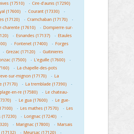
hives (17510)
-
Cire-d'aunis (17290)
al (17600)
-
Courant (17330)
-
es (17120)
-
Cramchaban (17170)
-
-charente (17610)
-
Dompierre-sur-
120)
-
Esnandes (17137)
-
Etaules
100)
-
Fontenet (17400)
-
Forges
-
Grezac (17120)
-
Guitinieres
onzac (17500)
-
L'eguille (17600)
-
7160)
-
La chapelle-des-pots
reve-sur-mignon (17170)
-
La
e (17170)
-
La tremblade (17390)
-
-plage-en-re (17580)
-
Le chateau-
17370)
-
Le gua (17600)
-
Le gue-
17100)
-
Les mathes (17570)
-
Les
 (17230)
-
Lorignac (17240)
-
320)
-
Marignac (17800)
-
Marsais
 (17132)
-
Meursac (17120)
-