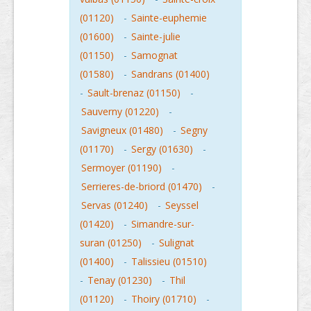
(01120)
-
Sainte-euphemie
(01600)
-
Sainte-julie
(01150)
-
Samognat
(01580)
-
Sandrans (01400)
-
Sault-brenaz (01150)
-
Sauverny (01220)
-
Savigneux (01480)
-
Segny
(01170)
-
Sergy (01630)
-
Sermoyer (01190)
-
Serrieres-de-briord (01470)
-
Servas (01240)
-
Seyssel
(01420)
-
Simandre-sur-
suran (01250)
-
Sulignat
(01400)
-
Talissieu (01510)
-
Tenay (01230)
-
Thil
(01120)
-
Thoiry (01710)
-