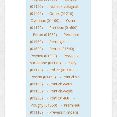
(01120)
-
Nurieux-volognat
(01460)
-
Ornex (01210)
-
Oyonnax (01100)
-
Ozan
(01190)
-
Parcieux (01600)
-
Peron (01630)
-
Peronnas
(01960)
-
Perouges
(01800)
-
Perrex (01540)
-
Peyrieu (01300)
-
Peyzieux-
sur-saone (01140)
-
Pizay
(01120)
-
Polliat (01310)
-
Poncin (01450)
-
Pont-d'ain
(01160)
-
Pont-de-vaux
(01190)
-
Pont-de-veyle
(01290)
-
Port (01460)
-
Pougny (01550)
-
Premillieu
(01110)
-
Prevessin-moens