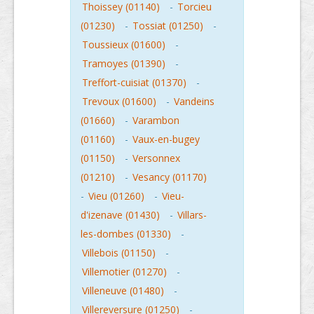
Thoissey (01140)
-
Torcieu
(01230)
-
Tossiat (01250)
-
Toussieux (01600)
-
Tramoyes (01390)
-
Treffort-cuisiat (01370)
-
Trevoux (01600)
-
Vandeins
(01660)
-
Varambon
(01160)
-
Vaux-en-bugey
(01150)
-
Versonnex
(01210)
-
Vesancy (01170)
-
Vieu (01260)
-
Vieu-
d'izenave (01430)
-
Villars-
les-dombes (01330)
-
Villebois (01150)
-
Villemotier (01270)
-
Villeneuve (01480)
-
Villereversure (01250)
-