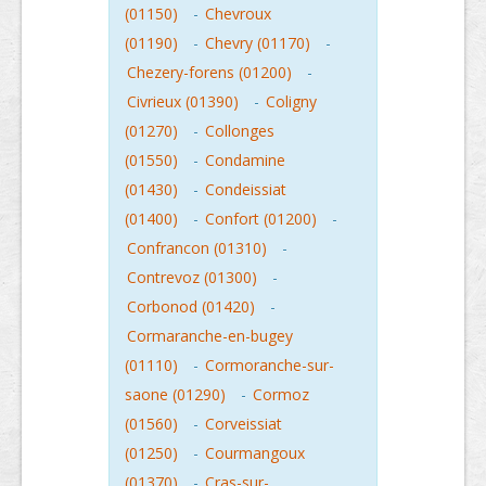
(01150)
-
Chevroux
(01190)
-
Chevry (01170)
-
Chezery-forens (01200)
-
Civrieux (01390)
-
Coligny
(01270)
-
Collonges
(01550)
-
Condamine
(01430)
-
Condeissiat
(01400)
-
Confort (01200)
-
Confrancon (01310)
-
Contrevoz (01300)
-
Corbonod (01420)
-
Cormaranche-en-bugey
(01110)
-
Cormoranche-sur-
saone (01290)
-
Cormoz
(01560)
-
Corveissiat
(01250)
-
Courmangoux
(01370)
-
Cras-sur-