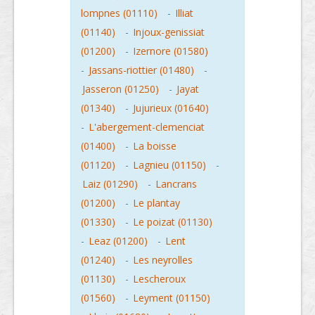
lompnes (01110)
-
Illiat
(01140)
-
Injoux-genissiat
(01200)
-
Izernore (01580)
-
Jassans-riottier (01480)
-
Jasseron (01250)
-
Jayat
(01340)
-
Jujurieux (01640)
-
L'abergement-clemenciat
(01400)
-
La boisse
(01120)
-
Lagnieu (01150)
-
Laiz (01290)
-
Lancrans
(01200)
-
Le plantay
(01330)
-
Le poizat (01130)
-
Leaz (01200)
-
Lent
(01240)
-
Les neyrolles
(01130)
-
Lescheroux
(01560)
-
Leyment (01150)