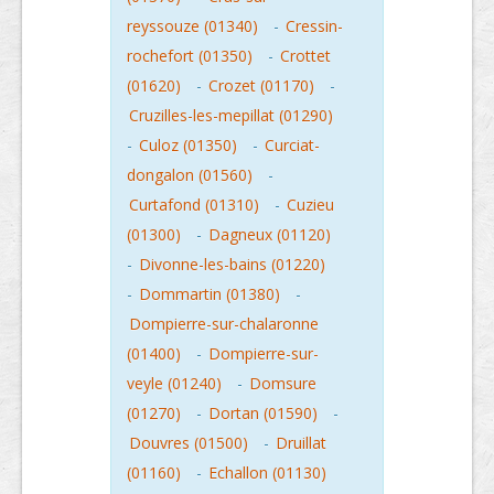
reyssouze (01340)
-
Cressin-
rochefort (01350)
-
Crottet
(01620)
-
Crozet (01170)
-
Cruzilles-les-mepillat (01290)
-
Culoz (01350)
-
Curciat-
dongalon (01560)
-
Curtafond (01310)
-
Cuzieu
(01300)
-
Dagneux (01120)
-
Divonne-les-bains (01220)
-
Dommartin (01380)
-
Dompierre-sur-chalaronne
(01400)
-
Dompierre-sur-
veyle (01240)
-
Domsure
(01270)
-
Dortan (01590)
-
Douvres (01500)
-
Druillat
(01160)
-
Echallon (01130)