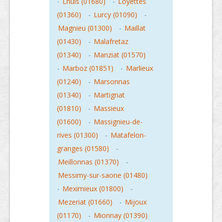
-
Lhuis (01680)
-
Loyettes
(01360)
-
Lurcy (01090)
-
Magnieu (01300)
-
Maillat
(01430)
-
Malafretaz
(01340)
-
Manziat (01570)
-
Marboz (01851)
-
Marlieux
(01240)
-
Marsonnas
(01340)
-
Martignat
(01810)
-
Massieux
(01600)
-
Massignieu-de-
rives (01300)
-
Matafelon-
granges (01580)
-
Meillonnas (01370)
-
Messimy-sur-saone (01480)
-
Meximieux (01800)
-
Mezeriat (01660)
-
Mijoux
(01170)
-
Mionnay (01390)